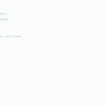
ation
sshow
te - ein Comic