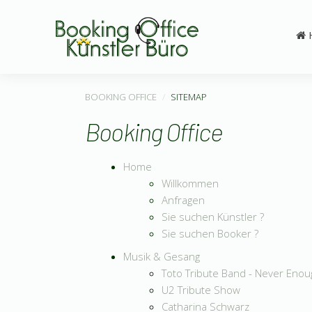
BOOKING OFFICE
SITEMAP
Booking Office
Home
Willkommen
Anfragen
Sie suchen Künstler ?
Sie suchen Booker ?
Musik & Gesang
Toto Tribute Band - Never Eno
U2 Tribute Show
Catharina Schwarz